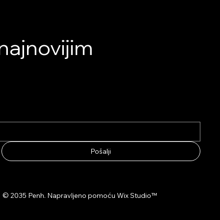
najnovijim
Pošalji
© 2035 Penh. Napravljeno pomoću
Wix Studio™