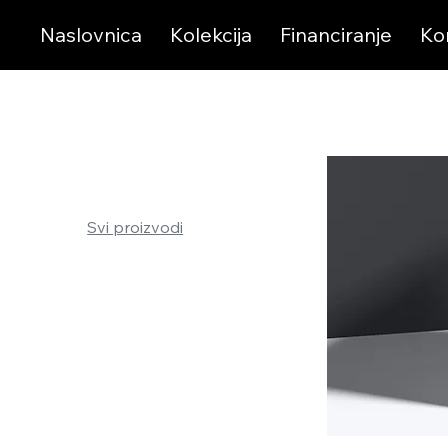
Naslovnica
Kolekcija
Financiranje
Ko
Početna
All Products
Pregledaj prema
Svi proizvodi
Loncars Datenbank