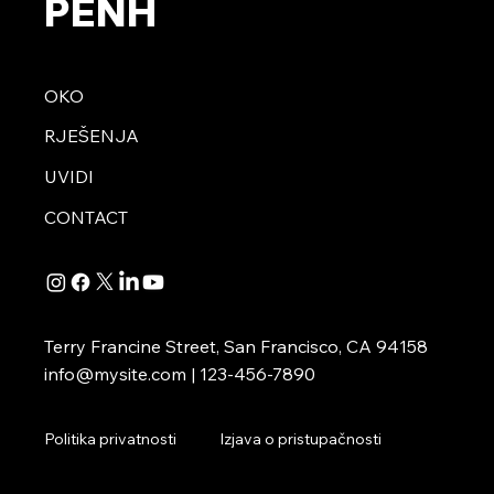
PENH
OKO
RJEŠENJA
UVIDI
CONTACT
Terry Francine Street, San Francisco, CA 94158
info@mysite.com
| 123-456-7890
Politika privatnosti
Izjava o pristupačnosti