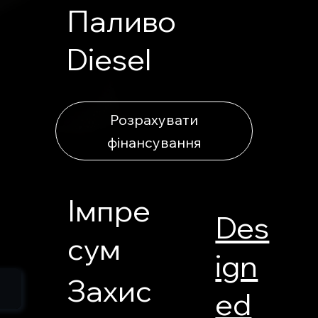
Паливо
Diesel
Розрахувати
фінансування
Імпре
Des
сум
ign
Захис
ed