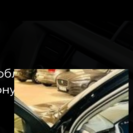
облення
ону