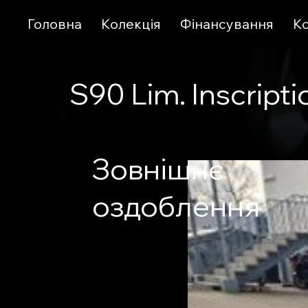
Головна
Колекція
Фінансування
К
S90 Lim. Inscripti
Зовнішнє
оздоблення