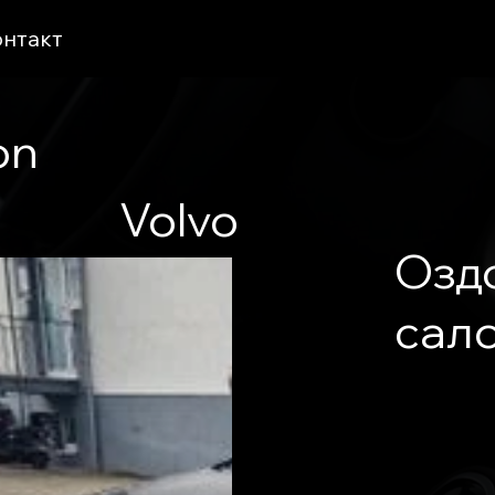
онтакт
on
Volvo
Озд
сал