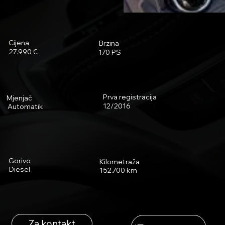
Cijena
Brzina
27.990 €
170 PS
Prva registracija
Mjenjač
12/2016
Automatik
Gorivo
Kilometraža
Diesel
152.700 km
Za kontakt